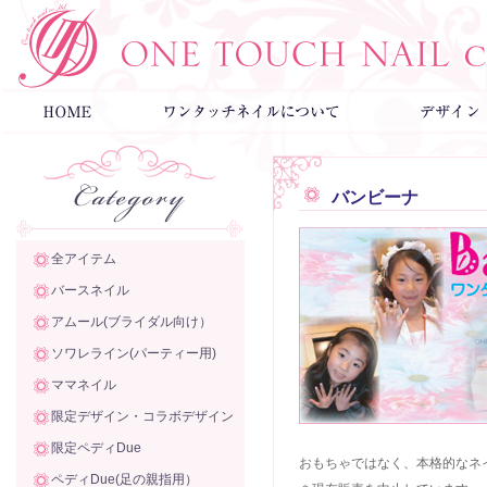
バンビーナ
全アイテム
バースネイル
アムール(ブライダル向け）
ソワレライン(パーティー用)
ママネイル
限定デザイン・コラボデザイン
限定ペディDue
おもちゃではなく、本格的なネ
ペディDue(足の親指用）