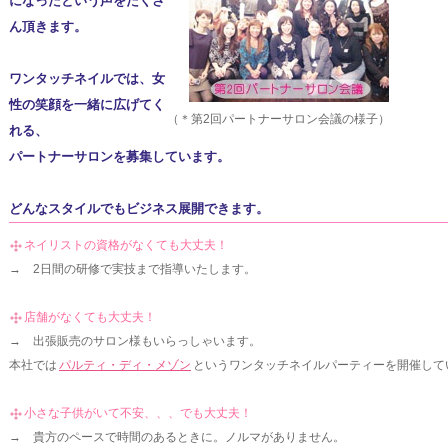
になったという声をたくさ
ん頂きます。
ワンタッチネイルでは、女
性の笑顔を一緒に広げてく
（＊第2回パートナーサロン会議の様子）
れる、
パートナーサロンを募集しています。
どんなスタイルでもビジネス展開できます。
ネイリストの資格がなくても大丈夫！
→ 2日間の研修で実技まで指導いたします。
店舗がなくても大丈夫！
→ 出張販売のサロン様もいらっしゃいます。
本社では
パルティ・ディ・メゾン
というワンタッチネイルパーティーを開催して
小さな子供がいて不安、、、でも大丈夫！
→ 貴方のペースで時間のあるときに。ノルマがありません。